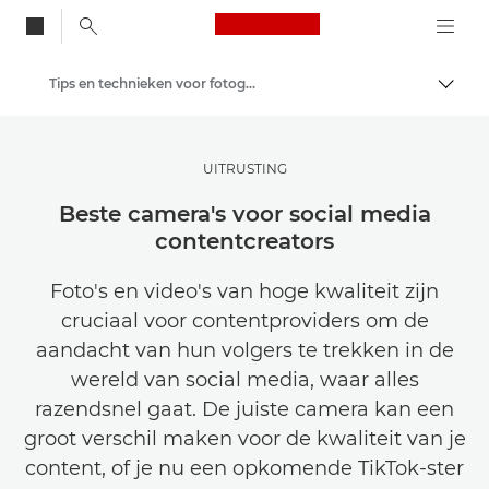
Canon Logo, back to
Tips en technieken voor fotografie en printen
Brood
Canon
Raak geïnspireerd | Fotografie- en printtips en aankoopgidsen
UITRUSTING
Beste camera's voor social media
contentcreators
Foto's en video's van hoge kwaliteit zijn
cruciaal voor contentproviders om de
aandacht van hun volgers te trekken in de
wereld van social media, waar alles
razendsnel gaat. De juiste camera kan een
groot verschil maken voor de kwaliteit van je
content, of je nu een opkomende TikTok-ster