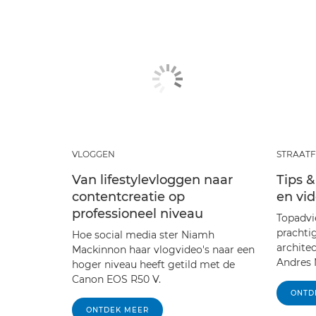
VLOGGEN
STRAAT
Van lifestylevloggen naar
Tips &
contentcreatie op
en vid
professioneel niveau
Topadvi
prachtig
Hoe social media ster Niamh
archite
Mackinnon haar vlogvideo's naar een
Andres 
hoger niveau heeft getild met de
Canon EOS R50 V.
ONTD
ONTDEK MEER