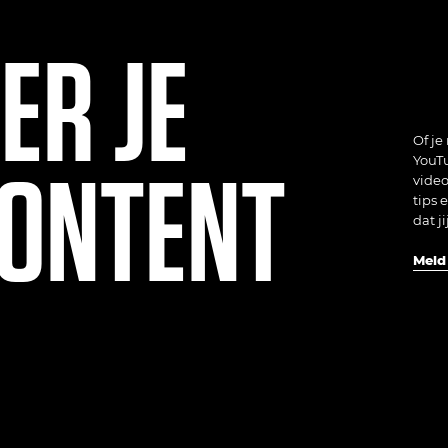
ER JE
Of je
CONTENT
YouTu
video
tips 
dat j
Meld