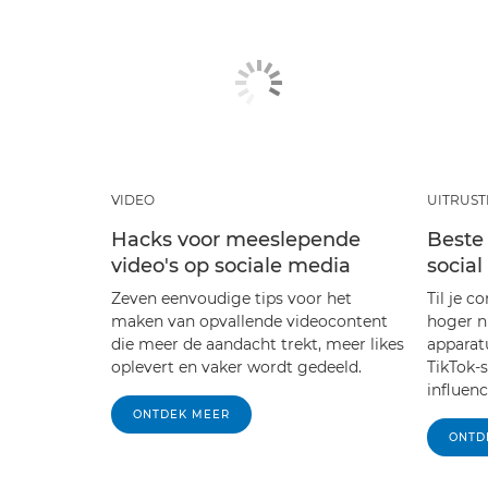
VIDEO
UITRUST
Hacks voor meeslepende
Beste
video's op sociale media
socia
Zeven eenvoudige tips voor het
Til je c
maken van opvallende videocontent
hoger n
die meer de aandacht trekt, meer likes
apparat
oplevert en vaker wordt gedeeld.
TikTok-
influenc
ONTDEK MEER
ONTD