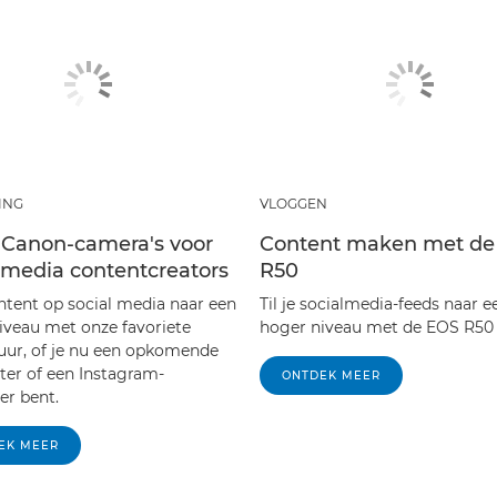
ING
VLOGGEN
 Canon-camera's voor
Content maken met de
l media contentcreators
R50
ontent op social media naar een
Til je socialmedia-feeds naar e
iveau met onze favoriete
hoger niveau met de EOS R50
uur, of je nu een opkomende
ster of een Instagram-
ONTDEK MEER
er bent.
EK MEER