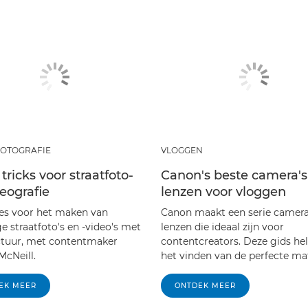
FOTOGRAFIE
VLOGGEN
 tricks voor straatfoto-
Canon's beste camera's
eografie
lenzen voor vloggen
es voor het maken van
Canon maakt een serie camera
e straatfoto's en -video's met
lenzen die ideaal zijn voor
ctuur, met contentmaker
contentcreators. Deze gids help
McNeill.
het vinden van de perfecte ma
EK MEER
ONTDEK MEER