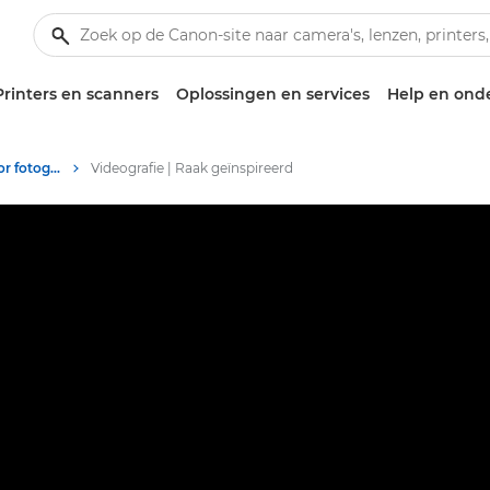
Printers en scanners
Oplossingen en services
Help en ond
Tips en technieken voor fotografie en printen
Videografie | Raak geïnspireerd