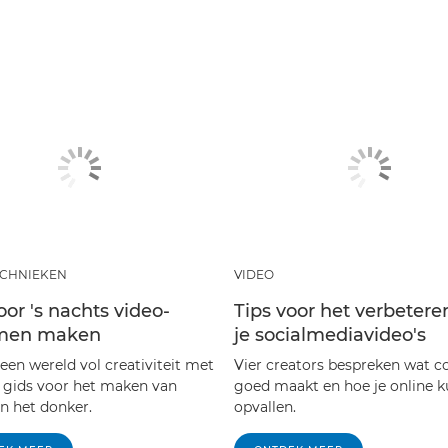
ECHNIEKEN
VIDEO
oor 's nachts video-
Tips voor het verbetere
men maken
je socialmediavideo's
een wereld vol creativiteit met
Vier creators bespreken wat c
 gids voor het maken van
goed maakt en hoe je online k
in het donker.
opvallen.