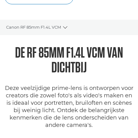
Canon RF 85mm F1.4L VCM
Toggle breadcrumbs
Overzicht
DE RF 85MM F1.4L VCM VAN
Specificaties
DICHTBIJ
Galerij
Deze veelzijdige prime-lens is ontworpen voor
Reviews
creators die zowel foto's als video's maken en
is ideaal voor portretten, bruiloften en scènes
Support
bij weinig licht. Ontdek de belangrijkste
kenmerken die de lens onderscheiden van
ANDERE VERKOOPPUNTEN
andere camera's.