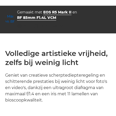
Gemaakt met
EOS R5 Mark II
en
RF 85mm F1.4L VCM
diafragma
sluitertijd
ISO



f/1.4
1/640
100
Volledige artistieke vrijheid,
zelfs bij weinig licht
Geniet van creatieve scherptediepteregeling en
schitterende prestaties bij weinig licht voor foto's
en video's, dankzij een ultragroot diafragma van
maximaal f/1.4 en een iris met 11 lamellen van
bioscoopkwaliteit.