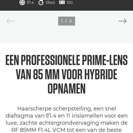
diafragma
sluitertijd
ISO



f/1.4
1/640
100
1
/
6
EEN PROFESSIONELE PRIME-LENS
VAN 85 MM VOOR HYBRIDE
OPNAMEN
Haarscherpe scherpstelling, een snel
diafragma van f/1.4 en 11 irislamellen voor een
luxe, zachte achtergrondvervaging maken de
RF 85MM F1.4L VCM tot een van de beste