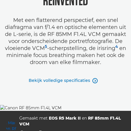
REINVENTED
Met een flatterend perspectief, een snel
diafragma van f/1.4 en optische elementen uit
de L-serie, is de RF 85MM F1.4L VCM gemaakt
voor onderscheidende portretfotografie. De
5
4
vloeiende VCM
-scherpstelling, de irisring
en
minimale focus breathing maken het ook de
droom van elke filmmaker.
Bekijk volledige specificaties

Gemaakt met
EOS R5 Mark II
en
RF 85mm F1.4L
VCM