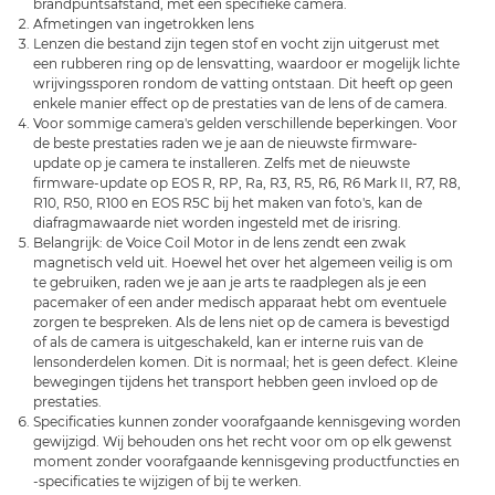
brandpuntsafstand, met een specifieke camera.
Afmetingen van ingetrokken lens
Lenzen die bestand zijn tegen stof en vocht zijn uitgerust met
een rubberen ring op de lensvatting, waardoor er mogelijk lichte
wrijvingssporen rondom de vatting ontstaan. Dit heeft op geen
enkele manier effect op de prestaties van de lens of de camera.
Voor sommige camera's gelden verschillende beperkingen. Voor
de beste prestaties raden we je aan de nieuwste firmware-
update op je camera te installeren. Zelfs met de nieuwste
firmware-update op EOS R, RP, Ra, R3, R5, R6, R6 Mark II, R7, R8,
R10, R50, R100 en EOS R5C bij het maken van foto's, kan de
diafragmawaarde niet worden ingesteld met de irisring.
Belangrijk: de Voice Coil Motor in de lens zendt een zwak
magnetisch veld uit. Hoewel het over het algemeen veilig is om
te gebruiken, raden we je aan je arts te raadplegen als je een
pacemaker of een ander medisch apparaat hebt om eventuele
zorgen te bespreken. Als de lens niet op de camera is bevestigd
of als de camera is uitgeschakeld, kan er interne ruis van de
lensonderdelen komen. Dit is normaal; het is geen defect. Kleine
bewegingen tijdens het transport hebben geen invloed op de
prestaties.
Specificaties kunnen zonder voorafgaande kennisgeving worden
gewijzigd. Wij behouden ons het recht voor om op elk gewenst
moment zonder voorafgaande kennisgeving productfuncties en
-specificaties te wijzigen of bij te werken.