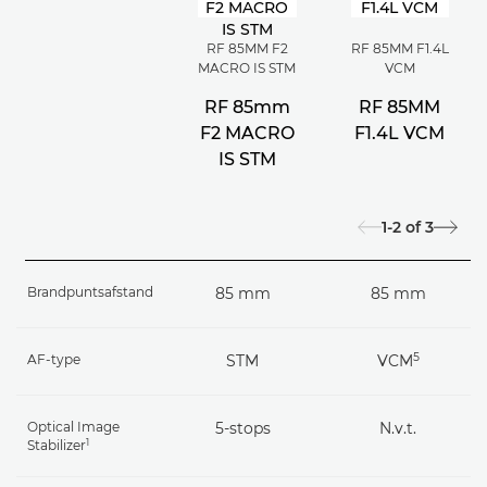
RF 85MM F2
RF 85MM F1.4L
MACRO IS STM
VCM
RF 85mm
RF 85MM
F2 MACRO
F1.4L VCM
IS STM
1-2
of
3
Brandpuntsafstand
85 mm
85 mm
5
AF-type
STM
VCM
Optical Image
5-stops
N.v.t.
1
Stabilizer