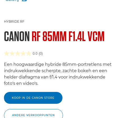
HYBRIDE RF
CANON
RF 85MM F1.4L VCM
0.0
(0)
Een hoogwaardige hybride 85mm-portretlens met
indrukwekkende scherpte, zachte bokeh en een
helder diafragma van f/1.4 voor indrukwekkende
foto's en video's.
KOOP IN DE CANON STORE
ANDERE VERKOOPPUNTEN