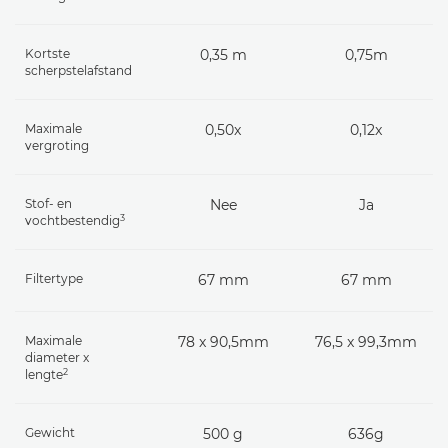
Kortste
0,35 m
0,75m
scherpstelafstand
Maximale
0,50x
0,12x
vergroting
Stof- en
Nee
Ja
3
vochtbestendig
Filtertype
67 mm
67 mm
Maximale
78 x 90,5mm
76,5 x 99,3mm
diameter x
2
lengte
Gewicht
500 g
636g