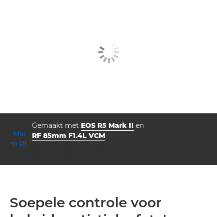
Gemaakt met
EOS R5 Mark II
en
RF 85mm F1.4L VCM
diafragma
sluitertijd
ISO



f/1.4
1/160
200
Soepele controle voor