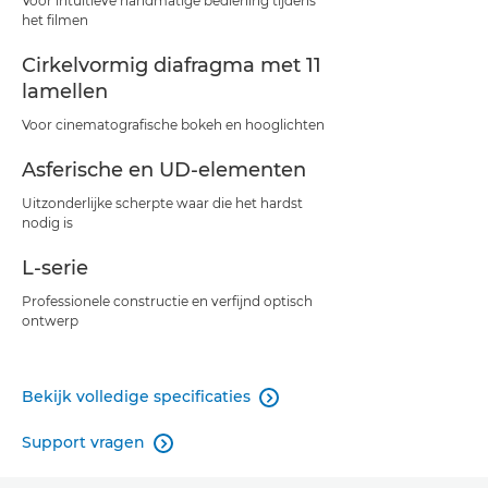
Voor intuïtieve handmatige bediening tijdens
het filmen
Cirkelvormig diafragma met 11
lamellen
Voor cinematografische bokeh en hooglichten
Asferische en UD-elementen
Uitzonderlijke scherpte waar die het hardst
nodig is
L-serie
Professionele constructie en verfijnd optisch
ontwerp
Bekijk volledige specificaties

Support vragen
