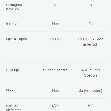
Diafragma-
9
11
lamellen
4
Irisring
Nee
Ja
Speciale optica
1 x UD
1 x UD, 1 x GMo
asferisch
Coatings
Super Spectra
ASC, Super
Spectra
Fluor
Nee
Ja (voorzijde)
Kleinste
f/29
f/16
diafragma