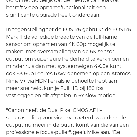
wordt het duidelijk dat de nieuwe camera wat
betreft video-opnamefunctionaliteit een
significante upgrade heeft ondergaan.
In tegenstelling tot de EOS R6 gebruikt de EOS R6
Mark II de volledige breedte van de full-frame
sensor om opnamen van 4K 60p mogelijk te
maken, met oversampling van de 6K-sensor-
output om superieure helderheid te verkrijgen en
minder ruis dan met systeemeigen 4K. Je kunt
ook 6K 60p ProRes RAW opnemen op een Atomos
Ninja V+ via HDMI en als je behoefte hebt aan
meer snelheid, kun je Full HD bij 180 fps
vastleggen en dit afspelen in 6x slow motion.
"Canon heeft de Dual Pixel CMOS AF II-
scherpstelling voor video verbeterd, waardoor de
output nu meer in de buurt komt van die van een
professionele focus-puller", geeft Mike aan. "De