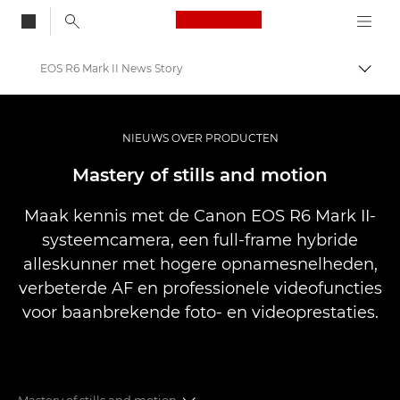
Canon Logo, back to
EOS R6 Mark II News Story
Brood
Canon
Professionele fotografie en video
NIEUWS OVER PRODUCTEN
Nieuws
Mastery of stills and motion
Maak kennis met de Canon EOS R6 Mark II-
systeemcamera, een full-frame hybride
alleskunner met hogere opnamesnelheden,
verbeterde AF en professionele videofuncties
voor baanbrekende foto- en videoprestaties.
Mastery of stills and motion