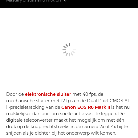
Functies die je niet mag missen
Camera’s uit de 6-serie onderling vergeleken
Acties in de lucht
Door de
elektronische sluiter
met 40 fps, de
mechanische sluiter met 12 fps en de Dual Pixel CMOS AF
II-precisietracking van de
Canon EOS R6 Mark II
is het nu
makkelijker dan ooit om snelle actie vast te leggen. De
digitale teleconverter maakt het mogelijk om met één
druk op de knop rechtstreeks in de camera 2x of 4x bij te
snijden als je dichter bij het onderwerp wilt komen.